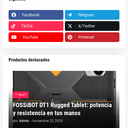
Facebook
Telegram
TikTok
X/Twitter
YouTube
Pinterest
Productos destacados
TABLET
FOSSiBOT DT1 Rugged Tablet: potencia
y resistencia en tus manos
por
Admin
-
noviembre 25, 2025