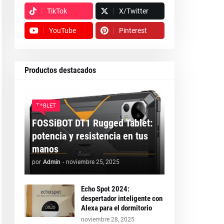
TikTok
X/Twitter
YouTube
Pinterest
Productos destacados
TABLET
FOSSiBOT DT1 Rugged Tablet:
potencia y resistencia en tus
manos
por
Admin
-
noviembre 25, 2025
Echo Spot 2024:
despertador inteligente con
Alexa para el dormitorio
noviembre 28, 2025