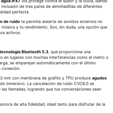
l agua IPX7
los protege contra el sudor y la lluvia, dando
a inclusión de tres pares de almohadillas de diferentes
didad perfecta.
n de ruido
te permite aislarte de sonidos externos no
música y tu rendimiento. Son, sin duda, una opción que
nos activos.
tecnología Bluetooth 5.3
, que proporciona una
uso en lugares con muchas interferencias como el metro o
 carga, se emparejan automáticamente con el último
e conexión.
e 13 mm con membrana de grafito y TPU produce
agudos
ido inmersivo. La cancelación de ruido CVC8.0 se
te las llamadas, logrando que tus conversaciones sean
nora de alta fidelidad, ideal tanto para disfrutar de la