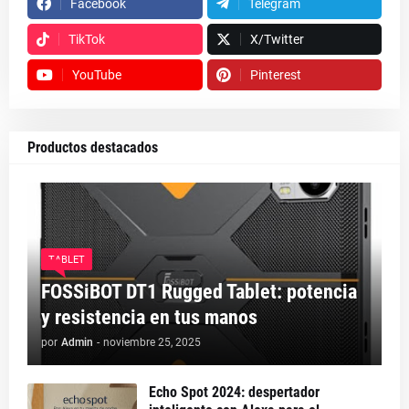
Facebook
Telegram
TikTok
X/Twitter
YouTube
Pinterest
Productos destacados
TABLET
FOSSiBOT DT1 Rugged Tablet: potencia
y resistencia en tus manos
por
Admin
-
noviembre 25, 2025
Echo Spot 2024: despertador